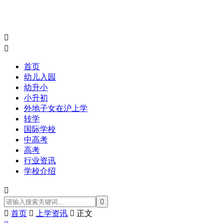


首页
幼儿入园
幼升小
小升初
外地子女在沪上学
转学
国际学校
中高考
高考
行业资讯
学校介绍



首页

上学资讯

正文