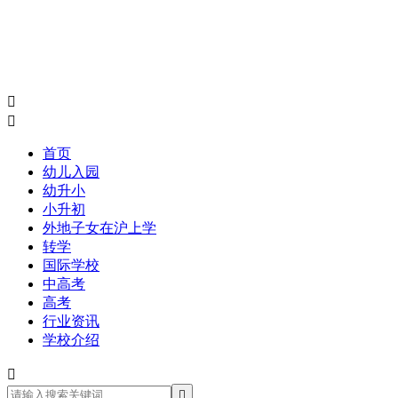


首页
幼儿入园
幼升小
小升初
外地子女在沪上学
转学
国际学校
中高考
高考
行业资讯
学校介绍

