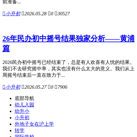
前准备...

小升初

2026.05.28

0

30527
26年民办初中摇号结果独家分析——黄浦
篇
2026民办初中摇号已经结束了，总是有人欢喜有人忧的结果。
我们不去研究摇中率，其实也没有什么太大的意义。我们从上
周摇号结束后一直在致力于...

小升初

2026.05.27

0

7906
底部导航
幼儿入园
幼升小
小升初
外地子女在沪上学
转学
国际学校