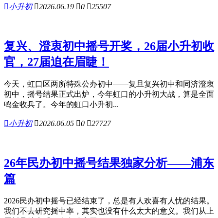

小升初

2026.06.19

0

25507
复兴、澄衷初中摇号开奖，26届小升初收
官，27届迫在眉睫！
今天，虹口区两所特殊公办初中——复旦复兴初中和同济澄衷
初中，摇号结果正式出炉，今年虹口的小升初大战，算是全面
鸣金收兵了。今年的虹口小升初...

小升初

2026.06.05

0

27727
26年民办初中摇号结果独家分析——浦东
篇
2026民办初中摇号已经结束了，总是有人欢喜有人忧的结果。
我们不去研究摇中率，其实也没有什么太大的意义。我们从上