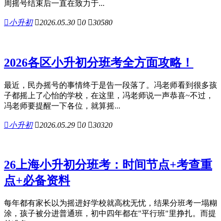
周摇号结束后一直在致力于...

小升初

2026.05.30

0

30580
2026各区小升初分班考全方面攻略！
最近，民办摇号的事情终于是告一段落了。冯老师看到很多孩
子都摇上了心怡的学校，在这里，冯老师说一声恭喜~不过，
冯老师要提醒一下各位，就算摇...

小升初

2026.05.29

0

30320
26上海小升初分班考：时间节点+考查重
点+必备资料
每年都有家长以为摇进好学校就高枕无忧，结果分班考一塌糊
涂，孩子被分进普通班，初中四年都在"平行班"里挣扎。而提