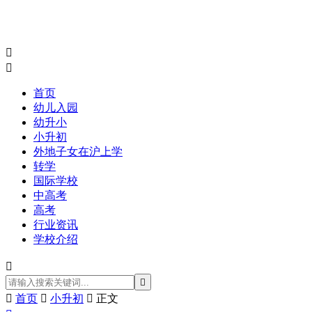


首页
幼儿入园
幼升小
小升初
外地子女在沪上学
转学
国际学校
中高考
高考
行业资讯
学校介绍



首页

小升初

正文