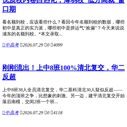
口期
看名额到校，应该看些什么？看回今年名额到校的数据，哪些
初中是真正的实力派，哪些初中是拼运气“捡漏”？今天来说说
浦东的名额到校。*本文录取...

中高考

2026.07.29

0

4099
刚刚流出！上中8班100%清北复交，华二
反超
上中8班38人全员清北复交，华二基科清北30人疑似反超——
今年的顶班之争，比想象的刺激。另一边，建平清北复交开始
落后南模，交闵2班一个班...

中高考

2026.07.29

0

4118