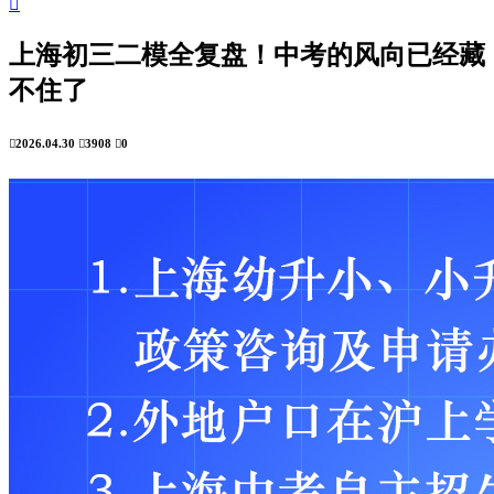

上海初三二模全复盘！中考的风向已经藏
不住了

2026.04.30

3908

0