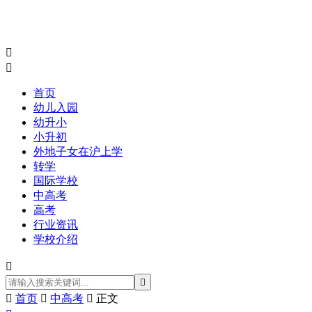


首页
幼儿入园
幼升小
小升初
外地子女在沪上学
转学
国际学校
中高考
高考
行业资讯
学校介绍



首页

中高考

正文