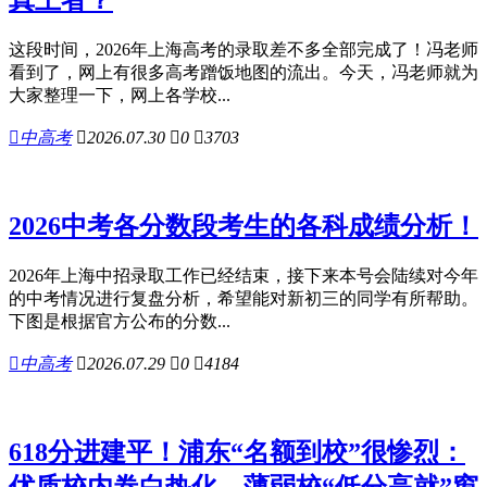
这段时间，2026年上海高考的录取差不多全部完成了！冯老师
看到了，网上有很多高考蹭饭地图的流出。今天，冯老师就为
大家整理一下，网上各学校...

中高考

2026.07.30

0

3703
2026中考各分数段考生的各科成绩分析！
2026年上海中招录取工作已经结束，接下来本号会陆续对今年
的中考情况进行复盘分析，希望能对新初三的同学有所帮助。
下图是根据官方公布的分数...

中高考

2026.07.29

0

4184
618分进建平！浦东“名额到校”很惨烈：
优质校内卷白热化，薄弱校“低分高就”窗