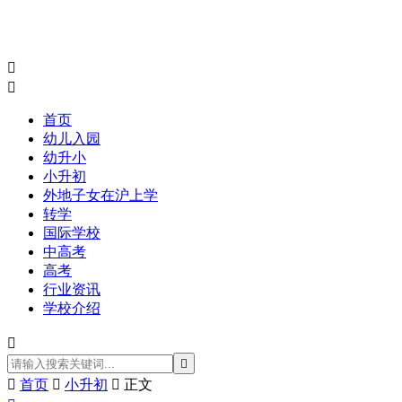


首页
幼儿入园
幼升小
小升初
外地子女在沪上学
转学
国际学校
中高考
高考
行业资讯
学校介绍



首页

小升初

正文