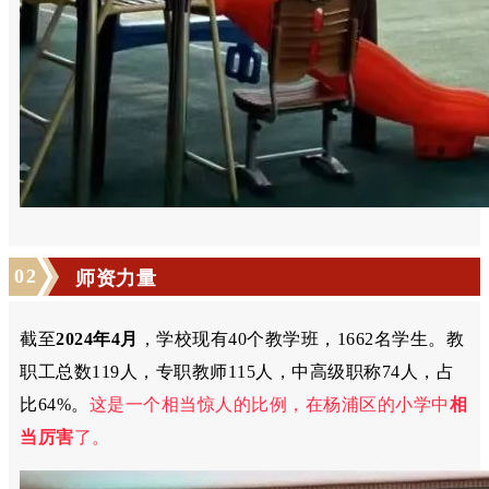
0
2
师资力量
截至
2024年4月
，学校
现有40个教学班，1662名学生
。教
职工总数119人，
专职教师115人，中高级职称74人，占
比64%
。
这是一个相当惊人的比例，在杨浦区的小学中
相
当厉害
了。