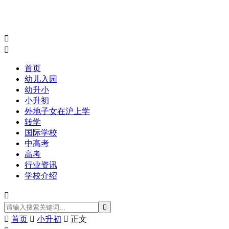


首页
幼儿入园
幼升小
小升初
外地子女在沪上学
转学
国际学校
中高考
高考
行业资讯
学校介绍



首页

小升初

正文